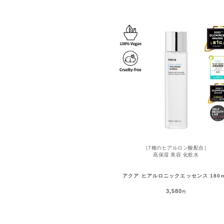
［7種のヒアルロン酸配合］
高保湿 美容 化粧水
アクア ヒアルロニックエッセンス 180
3,580
円