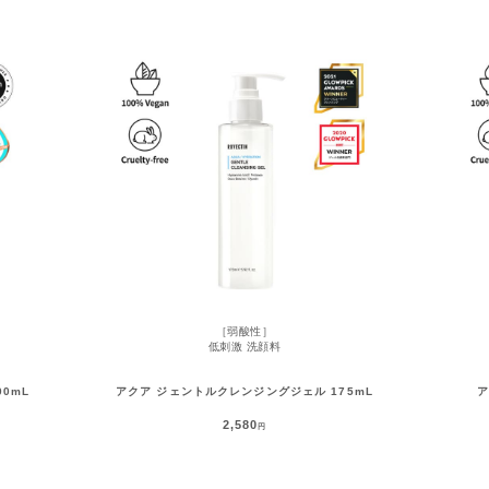
［弱酸性］
低刺激 洗顔料
0mL
アクア ジェントルクレンジングジェル 175mL
ア
2,580
円