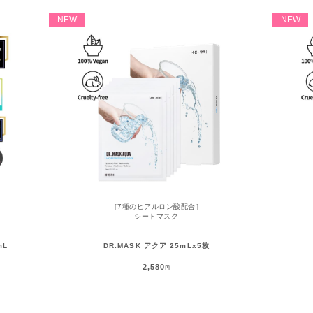
NEW
NEW
［7種のヒアルロン酸配合］
シートマスク
mL
DR.MASK アクア 25mLx5枚
2,580
円