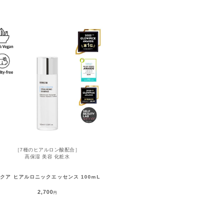
［7種のヒアルロン酸配合］
高保湿 美容 化粧水
クア ヒアルロニックエッセンス 100mL
2,700
円