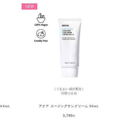
NEW
［うるおい成分配合］
日焼け止め
60mL
アクア スージングサンクリーム 50mL
3,790
円